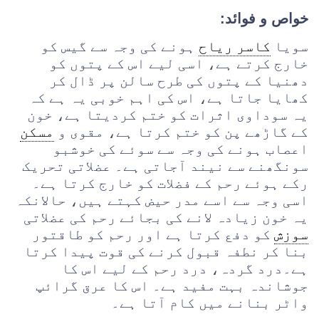
خواص و فوائد:
سویا
کاسر ریاح
ہونے کی وجہ سے گیس کو
خارج کرتے ہے، اسی لیے اس کے پتوں کو
دھنیا کے پتوں کی طرح سالن پر ڈال کر
کھایا جاتا ہے، اس کی اہم خوبی یہ ہے کہ
یہ سوداوی اثرات کو ختم کردیتا ہے، خون
کے گاڑھے پن کو ختم کرتا ہے، مقوی و
مسکن
اعصاب ہونے کی وجہ سے سوئے کی خوشبو
سونگھنے سے نیند آجاتی ہے۔ عضلاتی تحریک
رکے ہوئے رحم کے فضلات کو خارج کرتا ہے۔
اسی وجہ سے اسے مدر حیض کہتے ہیں، حالانکہ
یہ خون زیادہ لانے کی بجائے رحم کی عضلاتی
سوزش
کو دفع کرتا ہے اور رحم کو طاقتور
بنا کر نطفہ قبول کرنے کی قوت پیدا کرتا
ہے۔درد گردہ، درد رحم کے لیے اس کا
جوشاندہ بہت مفید ہے۔ اس کا عرق گرائپ
واٹر بنانے میں کام آتا ہے۔