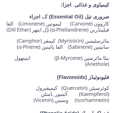
کیمیاوی و غذائی اجزا:
ضروری تیل (Essential Oil) کے اجزاء
کاروون (Carvone) لیمونین (Limonene) الفا
فیلینڈرین (α-Phellandrene) ڈِل ایتھر (Dill Ether)
مائرسٹیسن (Myristicin) کیمفر (Camphor)
سابینین (Sabinene) الفا پائینین (α-Pinene)
بیٹا مائرسین (β-Myrcene) اینیتھول
(Anethole)
فلیونوئیڈز (Flavonoids)
کوئرسیٹن (Quercetin) کیمپفیرول
(Kaempferol) آئسورہامنٹن
(Isorhamnetin) وِسینن (Vicenin)