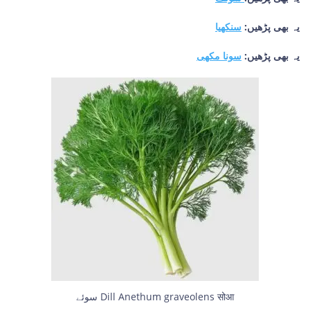
یہ بھی پڑھیں:
سنکھیا
یہ بھی پڑھیں:
سونا مکھی
سوئے Dill Anethum graveolens सोआ