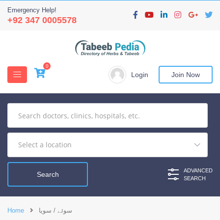
Emergency Help!
+92 347 0005578
0
Login
Join Now
ADVANCED
SEARCH
سوئے / سویا
Home