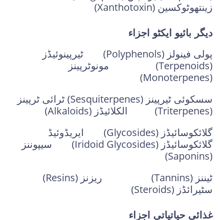
زینتھوٹوکسین (Xanthotoxin)
دیگر بائیو ایکٹو اجزاء
پولی فینولز (Polyphenols) ٹیرپینوئیڈز
(Terpenoids) مونوٹرپینز
(Monoterpenes)
سسکوئی ٹیرپینز (Sesquiterpenes) ٹرائی ٹرپینز
(Triterpenes) الکلائیڈز (Alkaloids)
گلائکوسائیڈز (Glycosides) ایریڈوئیڈ
گلائکوسائیڈز (Iridoid Glycosides) سیپوننز
(Saponins)
ٹیننز (Tannins) ریزنز (Resins)
سٹیرائڈز (Steroids)
غذائی حیاتیاتی اجزاء