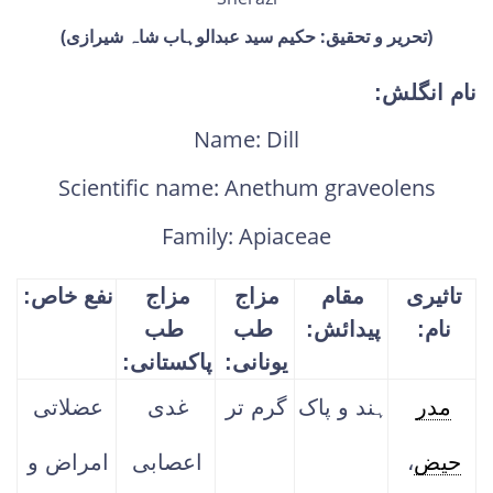
(تحریر و تحقیق: حکیم سید عبدالوہاب شاہ شیرازی)
نام انگلش:
Name: Dill
Scientific name: Anethum graveolens
Family: Apiaceae
تاثیری
مقام
مزاج
مزاج
نفع خاص:
نام:
پیدائش:
طب
طب
یونانی:
پاکستانی:
مدر
ہند و پاک
گرم تر
غدی
عضلاتی
حیض
،
اعصابی
امراض و