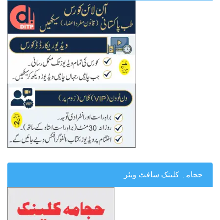
حجامہ کلینک سافٹ ویئر