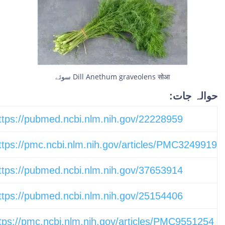
سوئے Dill Anethum graveolens सोआ
حوالہ جات:
ttps://pubmed.ncbi.nlm.nih.gov/22228959/
ttps://pmc.ncbi.nlm.nih.gov/articles/PMC3249919/
ttps://pubmed.ncbi.nlm.nih.gov/37653914/
ttps://pubmed.ncbi.nlm.nih.gov/25154406/
tps://pmc.ncbi.nlm.nih.gov/articles/PMC9551254