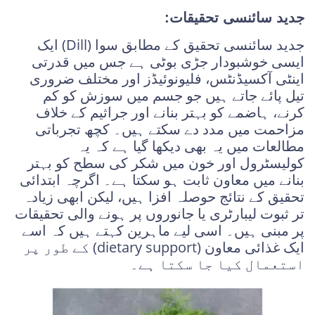
جدید سائنسی تحقیقات:
جدید سائنسی تحقیق کے مطابق سوا (Dill) ایک
ایسی خوشبودار جڑی بوٹی ہے جس میں قدرتی
اینٹی آکسیڈنٹس، فلیونوئیڈز اور مختلف ضروری
تیل پائے جاتے ہیں جو جسم میں سوزش کو کم
کرنے، ہاضمے کو بہتر بنانے اور جراثیم کے خلاف
مزاحمت میں مدد دے سکتے ہیں۔ کچھ تجرباتی
مطالعات میں یہ بھی دیکھا گیا ہے کہ یہ
کولیسٹرول اور خون میں شکر کی سطح کو بہتر
بنانے میں معاون ثابت ہو سکتا ہے۔ اگرچہ ابتدائی
تحقیق کے نتائج حوصلہ افزا ہیں، لیکن ابھی زیادہ
تر ثبوت لیبارٹری یا جانوروں پر ہونے والی تحقیقات
پر مبنی ہیں۔ اسی لیے ماہرین کہتے ہیں کہ اسے
ایک غذائی معاون (dietary support) کے طور پر
استعمال کیا جا سکتا ہے۔