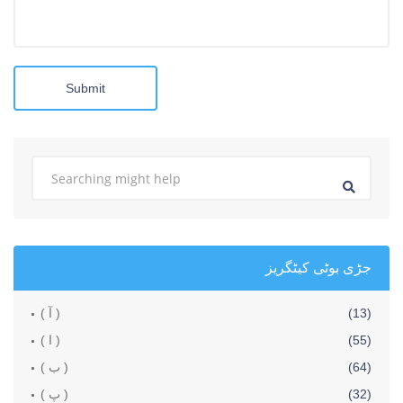
Submit
جڑی بوٹی کیٹگریز
(13)
( آ )
(55)
( ا )
(64)
( ب )
(32)
( پ )