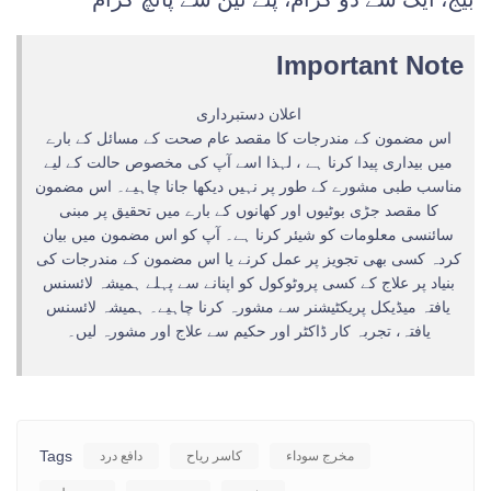
Important Note
اعلان دستبرداری
اس مضمون کے مندرجات کا مقصد عام صحت کے مسائل کے بارے
میں بیداری پیدا کرنا ہے ، لہذا اسے آپ کی مخصوص حالت کے لیے
مناسب طبی مشورے کے طور پر نہیں دیکھا جانا چاہیے۔ اس مضمون
کا مقصد جڑی بوٹیوں اور کھانوں کے بارے میں تحقیق پر مبنی
سائنسی معلومات کو شیئر کرنا ہے۔ آپ کو اس مضمون میں بیان
کردہ کسی بھی تجویز پر عمل کرنے یا اس مضمون کے مندرجات کی
بنیاد پر علاج کے کسی پروٹوکول کو اپنانے سے پہلے ہمیشہ لائسنس
یافتہ میڈیکل پریکٹیشنر سے مشورہ کرنا چاہیے۔ ہمیشہ لائسنس
یافتہ، تجربہ کار ڈاکٹر اور حکیم سے علاج اور مشورہ لیں۔
Tags
مخرج سوداء
کاسر ریاح
دافع درد