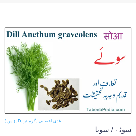
غدی اعصابی
گرم تر
D
( س )
سوئے / سویا