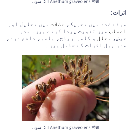
سوئے Dill Anethum graveolens सोआ
اثرات:
سوئے غدد میں تحریک،
عضلات
میں تحلیل اور
اعصاب
میں تقویت پیدا کرتے ہیں۔ مدر
حیض،
محلل
و کاسر ریاح، ہاضم، دافع درد،
مدر بول اثرات کے حامل ہیں۔
سوئے Dill Anethum graveolens सोआ