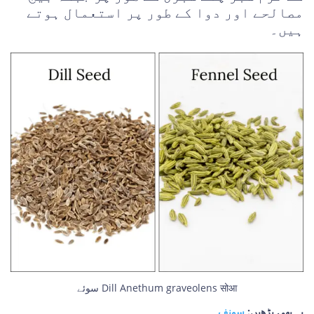
مصالحے اور دوا کے طور پر استعمال ہوتے
ہیں۔
سوئے Dill Anethum graveolens सोआ
یہ بھی پڑھیں:
سونف