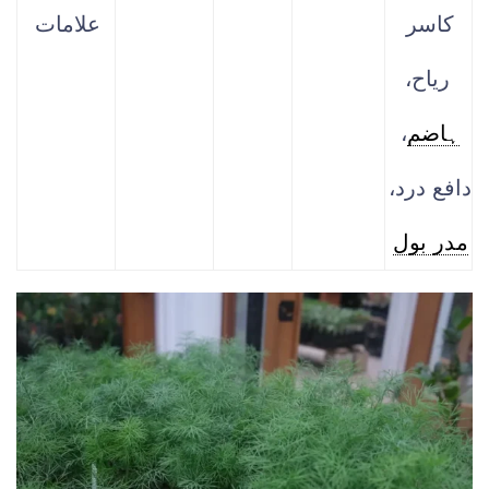
کاسر
علامات
ریاح،
ہاضم
،
دافع درد،
مدر بول