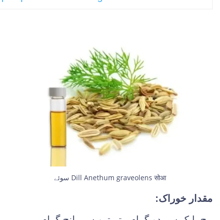
سوئے Dill Anethum graveolens सोआ
مقدار خوراک:
بیج، ایک سے دو گرام، پتے تین سے پانچ گرام