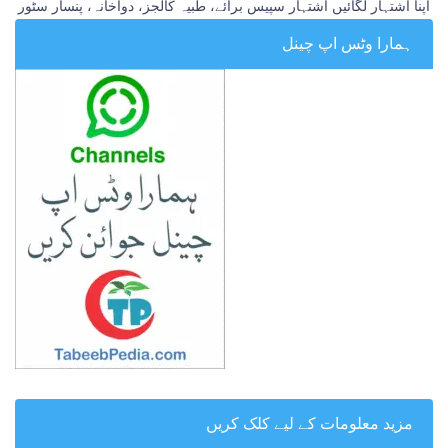
اپنا اشتہار لگائیں اشتہار سپیس برائے، طبیہ کالجز، دواخانہ، پنسار سٹور
ہمارا وٹس اپ چینل
مزید معلومات کے لیے کلک کریں