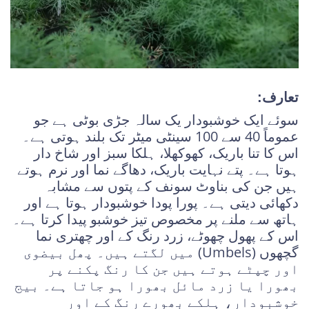
تعارف:
سوئے ایک خوشبودار یک سالہ جڑی بوٹی ہے جو
عموماً 40 سے 100 سینٹی میٹر تک بلند ہوتی ہے۔
اس کا تنا باریک، کھوکھلا، ہلکا سبز اور شاخ دار
ہوتا ہے۔ پتے نہایت باریک، دھاگے نما اور نرم ہوتے
ہیں جن کی بناوٹ سونف کے پتوں سے مشابہ
دکھائی دیتی ہے۔ پورا پودا خوشبودار ہوتا ہے اور
ہاتھ سے ملنے پر مخصوص تیز خوشبو پیدا کرتا ہے۔
اس کے پھول چھوٹے، زرد رنگ کے اور چھتری نما
گچھوں (Umbels) میں لگتے ہیں۔ پھل بیضوی
اور چپٹے ہوتے ہیں جن کا رنگ پکنے پر
بھورا یا زرد مائل بھورا ہو جاتا ہے۔ بیج
خوشبودار، ہلکے بھورے رنگ کے اور