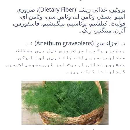
پروٹین، غذائی ریشہ (Dietary Fiber)، ضروری
امینو ایسڈز، وٹامن اے، وٹامن سی، وٹامن ای،
فولیٹ، کیلشیم، پوٹاشیم، میگنیشیم، فاسفورس،
آئرن، مینگنیز، زنک۔
یہ اجزاء سوا (Anethum graveolens) کے
بیجوں، پتوں اور ضروری تیل میں مختلف
مقداروں میں پائے جاتے ہیں اور اس کی
خوشبو، غذائی اہمیت اور طبی خصوصیات میں
کردار ادا کرتے ہیں۔