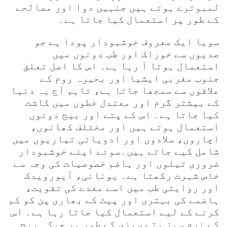
لمبوترے ہوتے ہیں جنہیں دوا اور مصالحے
کے طور پر استعمال کیا جاتا ہے۔
سویا ایک معروف خوشبودار پودا ہے جو
صدیوں سے خوراک اور طب دونوں میں
استعمال ہوتا آ رہا ہے۔ اس کا اصل تعلق
جنوب مغربی ایشیا اور بحیرہ روم کے
علاقوں سے سمجھا جاتا ہے، تاہم آج یہ دنیا
کے بیشتر گرم اور معتدل خطوں میں کاشت
کیا جاتا ہے۔ اس کے پتے اور بیج دونوں
استعمال ہوتے ہیں اور مختلف کھانوں،
اچاروں، سلادوں اور ادویاتی تیاریوں میں
شامل کیے جاتے ہیں۔سوئے اپنے خوشبودار
ضروری تیلوں اور ہاضم خصوصیات کی وجہ سے
خاص شہرت رکھتا ہے۔ یونانی، آیورویدک
اور روایتی طب میں اسے معدے کی تقویت،
ہاضمے کی بہتری اور پیٹ کے بھاری پن کو کم
کرنے کے لیے استعمال کیا جاتا رہا ہے۔ اس
کے نرم سبز پتے سبزی کے طور پر جبکہ بیج