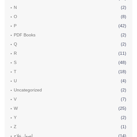
N
(2)
O
(8)
P
(42)
PDF Books
(2)
Q
(2)
R
(11)
S
(48)
T
(18)
U
(4)
Uncategorized
(2)
V
(7)
W
(25)
Y
(2)
Z
(1)
(14)
اصول علاج