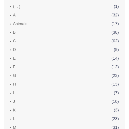
(1)
( ہ )
A
(32)
Animals
(17)
B
(38)
C
(62)
D
(9)
E
(14)
F
(12)
G
(23)
H
(13)
I
(7)
J
(10)
K
(3)
L
(23)
M
(31)