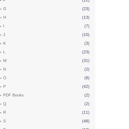
F
(12)
G
(23)
H
(13)
I
(7)
J
(10)
K
(3)
L
(23)
M
(31)
N
(2)
O
(8)
P
(42)
PDF Books
(2)
Q
(2)
R
(11)
S
(48)