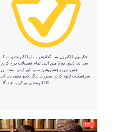
حکیموں ڈاکٹروں سے گذارش ہے اپنا اکاونٹ بنانے کے
بعد اپنے ڈیش بورڈ میں اپنی تمام تفصیلات درج کریں
جس میں رجسٹریشن نمبر، اور اپنی اسناد اور
سرٹیفکیٹ اپلوڈ کریں بصورت دیگر کچھ دنوں بعد آپ
کا اکاونٹ ریمو کردیا جائےگا۔
LIVE