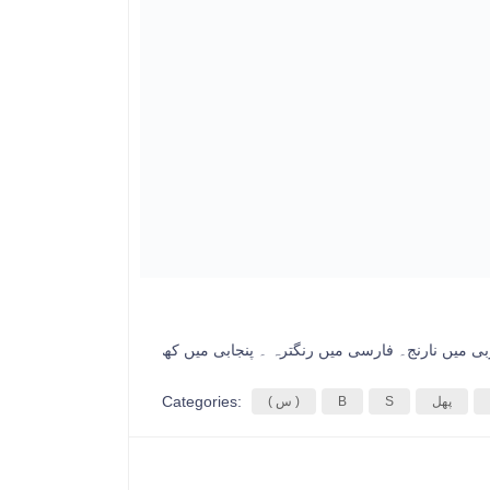
Categories:
پھل
S
B
( س )