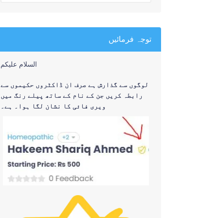
توجہ فرمائیں
السلام علیکم
لوگوں سے گذارش ہے صرف ان ڈاکٹروں حکیموں سے
رابطہ کریں جن کے نام کے ساتھ پیلے رنگ میں
ویری فائی کا نشان لگا ہوا۔ ہے۔