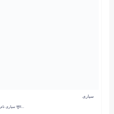
سپاری
سپاری نام : عربی میں فوفل۔ فارسی میں پوپل اور ہندی میں सुपा...