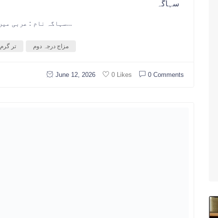
سہاگہ
سہاگہ نام : عربی میں بورق۔ فارسی میں تنکار۔ سندھی میں سہاگو ۔...
مزاج درجہ دوم
تر گرم
June 12, 2026
0 Comments
0 Likes