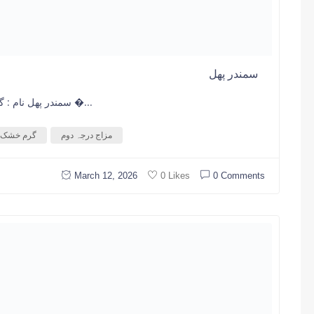
سمندر پھل
سمندر پھل نام : گجراتی میں اورمرہٹی اورسنسکرت میں سمندر پھل �...
مزاج درجہ دوم
گرم خشک
March 12, 2026
0 Comments
0 Likes