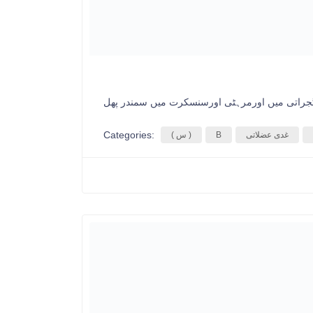
Categories:
غدی عضلاتی
B
( س )