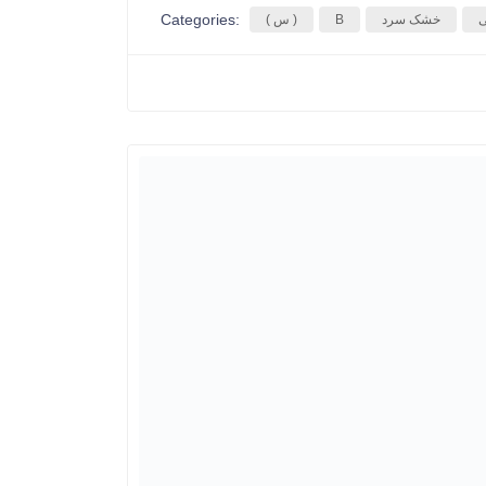
Categories:
ی
خشک سرد
B
( س )