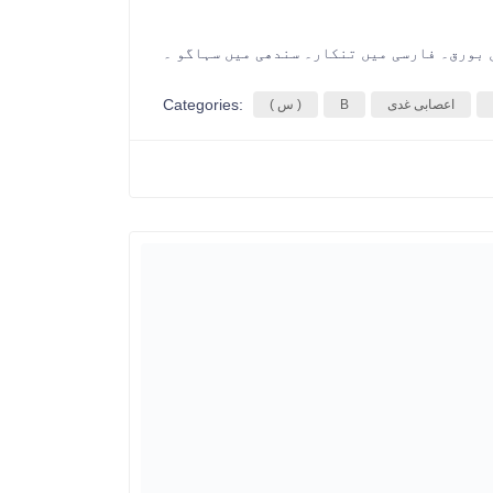
Categories:
اعصابی غدی
B
( س )