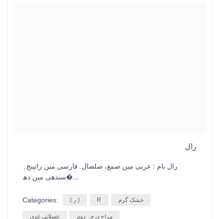
رال
رال نام : عربی میں صمغ، صلصال۔فارسی میں راتینج۔
سندھی میں دھ�...
Categories:
خشک گرم
R
( ر )
مزاج درجہ دوم
عضلاتی غدی