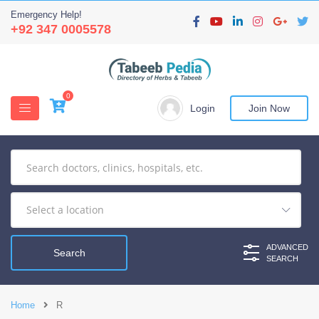
Emergency Help!
+92 347 0005578
0
Login
Join Now
ADVANCED
SEARCH
Home
R