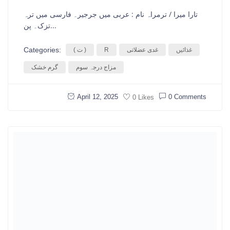
تارا میرا / ترمراہ نام : عربی میں جرجیر۔ فارسی میں ترہ
تزک۔ پن...
Categories:
غذائیں
غدی عضلاتی
R
( ت )
مزاج درجہ سوم
گرم خشک
April 12, 2025
0 Comments
0 Likes