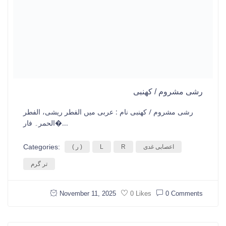
رشی مشروم / کھنبی
رشی مشروم / کھنبی نام : عربی میں الفطر ریشی، الفطر
الحمر۔ فار�...
Categories:
اعصابی غدی
R
L
( ر )
تر گرم
November 11, 2025
0 Comments
0 Likes