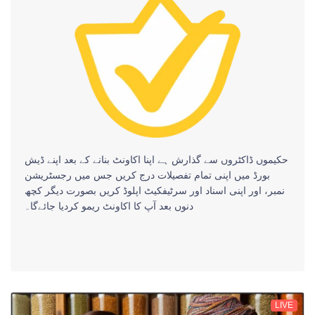
حکیموں ڈاکٹروں سے گذارش ہے اپنا اکاونٹ بنانے کے بعد اپنے ڈیش
بورڈ میں اپنی تمام تفصیلات درج کریں جس میں رجسٹریشن
نمبر، اور اپنی اسناد اور سرٹیفکیٹ اپلوڈ کریں بصورت دیگر کچھ
دنوں بعد آپ کا اکاونٹ ریمو کردیا جائےگا۔
LIVE