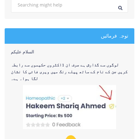
توجہ فرمائیں
السلام علیکم
لوگوں سے گذارش ہے صرف ان ڈاکٹروں حکیموں سے رابطہ
کریں جن کے نام کے ساتھ پیلے رنگ میں ویری فائی کا نشان
لگا ہوا۔ ہے۔