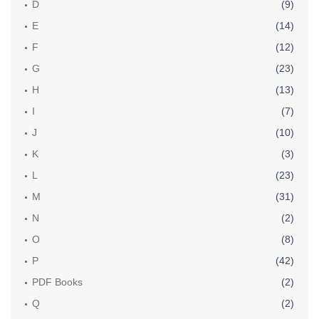
D
(9)
E
(14)
F
(12)
G
(23)
H
(13)
I
(7)
J
(10)
K
(3)
L
(23)
M
(31)
N
(2)
O
(8)
P
(42)
PDF Books
(2)
Q
(2)