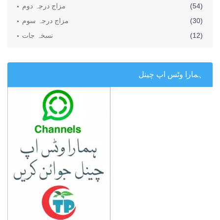
(54)
مزاج درجہ دوم
(30)
مزاج درجہ سوم
(12)
نسخہ جات
ہمارا وٹس اپ چینل