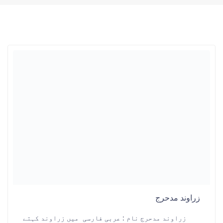
زراوند مدحرج
زراوند مدحرج نام : عربی فارسی میں زراوند کہتے