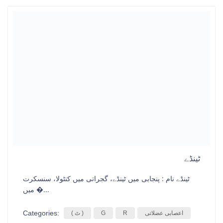
ٹینڈے
ٹینڈے نام : پنجابی میں ٹینڈے، گجراتی میں کنٹولا، سنسکرت
میں �...
Categories:
اعصابی عضلاتی
R
G
( ٹ )