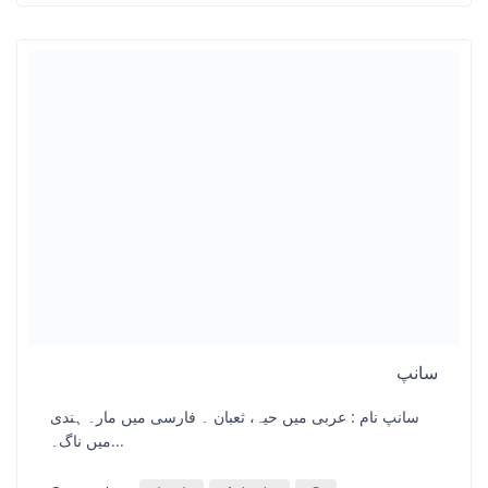
سانپ
سانپ نام : عربی میں حیہ، ثعبان ۔ فارسی میں مار۔ ہندی
میں ناگ۔...