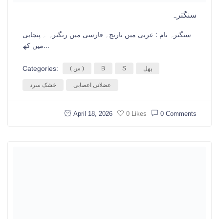
سنگترہ
سنگترہ نام : عربی میں نارنج۔ فارسی میں رنگترہ ۔ پنجابی
میں کھ...
Categories:
پھل
S
B
( س )
عضلاتی اعصابی
خشک سرد
April 18, 2026
0 Comments
0 Likes