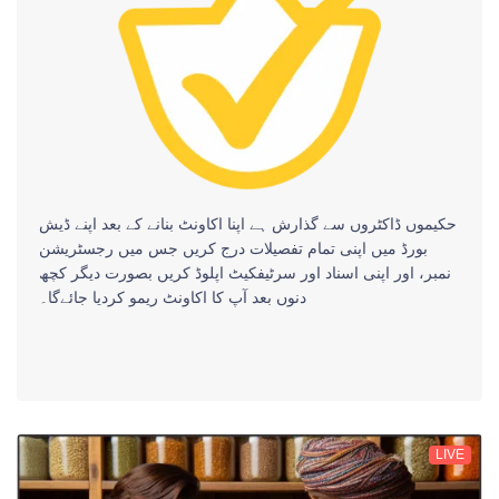
حکیموں ڈاکٹروں سے گذارش ہے اپنا اکاونٹ بنانے کے بعد اپنے ڈیش
بورڈ میں اپنی تمام تفصیلات درج کریں جس میں رجسٹریشن
نمبر، اور اپنی اسناد اور سرٹیفکیٹ اپلوڈ کریں بصورت دیگر کچھ
دنوں بعد آپ کا اکاونٹ ریمو کردیا جائےگا۔
LIVE