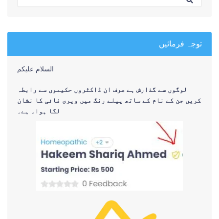
توجہ فرمائیں
السلام علیکم
لوگوں سے گذارش ہے صرف ان ڈاکٹروں حکیموں سے رابطہ
کریں جن کے نام کے ساتھ پیلے رنگ میں ویری فائی کا نشان
لگا ہوا۔ ہے۔