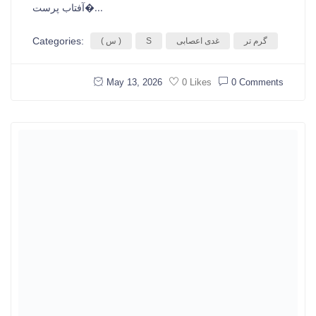
آفتاب پرست�...
Categories:
گرم تر
غدی اعصابی
S
( س )
May 13, 2026
0 Comments
0 Likes