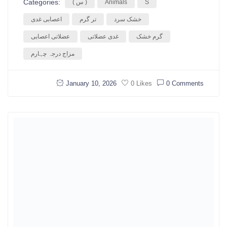
Categories:
S
Animals
( س )
خشک سرد
تر گرم
اعصابی غدی
گرم خشک
غدی عضلاتی
عضلاتی اعصابی
مزاج درجہ چہارم
January 10, 2026
0 Comments
0 Likes