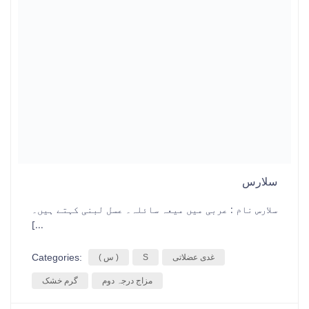
سلارس
سلارس نام : عربی میں میعہ سائلہ۔ عسل لبنی کہتے ہیں۔
[...
Categories:
غدی عضلاتی
S
( س )
مزاج درجہ دوم
گرم خشک