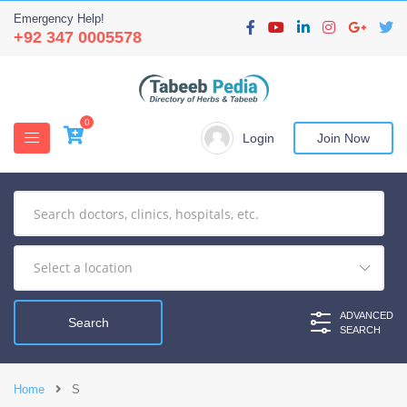
Emergency Help!
+92 347 0005578
0
Login
Join Now
ADVANCED
SEARCH
Home
S