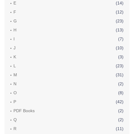
E
(14)
F
(12)
G
(23)
H
(13)
I
(7)
J
(10)
K
(3)
L
(23)
M
(31)
N
(2)
O
(8)
P
(42)
PDF Books
(2)
Q
(2)
R
(11)