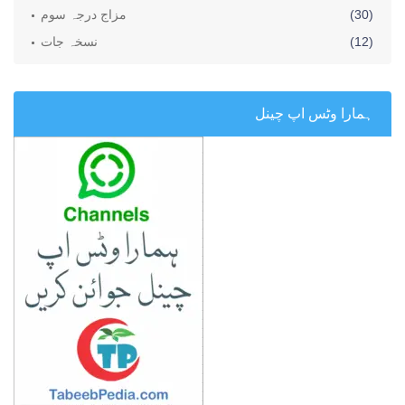
(30)
مزاج درجہ سوم
(12)
نسخہ جات
ہمارا وٹس اپ چینل