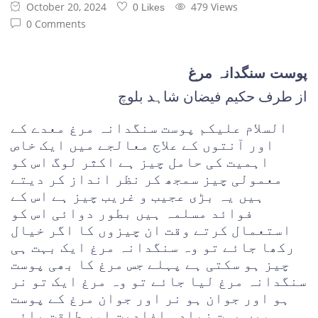
October 20, 2024
479 Views
0 Likes
0 Comments
پوست سنگدانہ مرغ
از طرف حکیم فیضان شاہد بلوچ
السلام علیکم پوست سنگدانہ مرغ معدے کے
اور آنتوں کے علاج معالجے میں ایک خاص
اہمیت کی حامل چیز ہے اکثر لوگ اس کو
معمولی چیز سمجھ کر نظر انداز کر دیتے
ہیں یہ بڑی عجیب و غریب چیز ہے اس کے
فوائد مسلمہ ہیں بطور دوائی اس کو
استعمال کرتے وقت ان چیزوں کا اگر خیال
رکھا جائے تو وہ سنگدانہ مرغ ایک بہت ہی
چیز ہو سکتی ہے پہلے جس مرغ کا بھی پوست
سنگدانہ مرغ لیا جائے تو وہ مرغ ایک تو نر
ہو اور جوان ہو نر اور جوان مرغ کے پوست
میں بہت زیادہ افادیت اور طاقت پائی