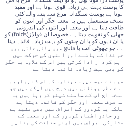
کا پوست بہت ہی زیادہ قوی ہوتا ہے اور مفید
ہوتا ہے پوست سنگدانہ مرغ سے بننے والے کئی
نسخے مستعمل ہیں یہ معدہ جگر اور انتوں کو
طاقت دیتا ہے اور معدہ اور انتوں کی اندرونی
جھلی کو تقویت دیتا ہے خصوصا ان فولڈز(folds) کو
یا ان تہوں کو یا ان چنٹوں کو بہت زیادہ فائدہ دیتا
ہے جو چھوٹی آنت یا guts میں پائی جاتی ہیں
جو غذا کے ہاضمے اور آنتوں کی حرکت میں
اہم کردار ادا کرتی ہیں اس کے علاوہ یہ جگر
کو بھی بہت زیادہ فائدہ دیتا ہے
میں نے جیسے پہلے بتایا کہ اس کے ہزاروں
نسخے طب یونانی میں درج ہیں لیکن میں جو
نسخہ اج اپ کے سامنے شیئر کر رہا ہوں یہ
نہ صرف معدہ اور جگر کو فائدہ دیتا ہے
بلکہ یہ گردوں کے امراض میں بھی مفید ہے
اور حاذق اطباء گردوں کے اور معدہ کے
مشارکی امراض میں اپنی حذاقت کی بنا پر