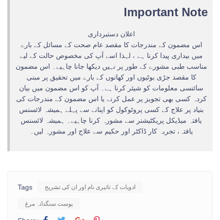
Important Note
اعلان دستبرداری
اس مضمون کے مندرجات کا مقصد عام صحت کے مسائل کے بارے
میں بیداری پیدا کرنا ہے ، لہذا اسے آپ کی مخصوص حالت کے لیے
مناسب طبی مشورے کے طور پر نہیں دیکھا جانا چاہیے۔ اس مضمون
کا مقصد جڑی بوٹیوں اور کھانوں کے بارے میں تحقیق پر مبنی
سائنسی معلومات کو شیئر کرنا ہے۔ آپ کو اس مضمون میں بیان
کردہ کسی بھی تجویز پر عمل کرنے یا اس مضمون کے مندرجات کی
بنیاد پر علاج کے کسی پروٹوکول کو اپنانے سے پہلے ہمیشہ لائسنس
یافتہ میڈیکل پریکٹیشنر سے مشورہ کرنا چاہیے۔ ہمیشہ لائسنس
یافتہ، تجربہ کار ڈاکٹر اور حکیم سے علاج اور مشورہ لیں۔
Tags
ادویات کے تاثیری نام اور ان کی تشریح
پوست سنگدانہ مرغ