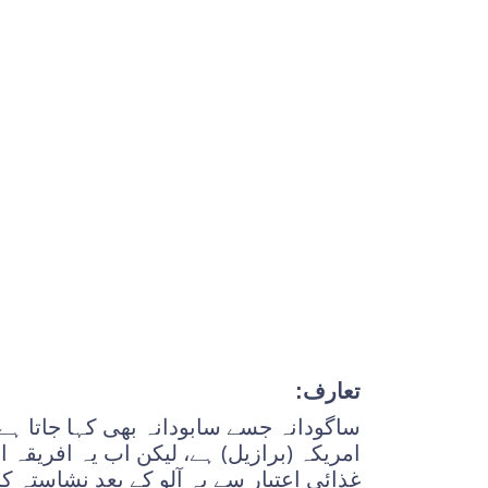
تعارف:
ساگودانہ جسے سابودانہ بھی کہا جاتا ہ
امریکہ (برازیل) ہے، لیکن اب یہ افریقہ 
غذائی اعتبار سے یہ آلو کے بعد نشاستہ ک