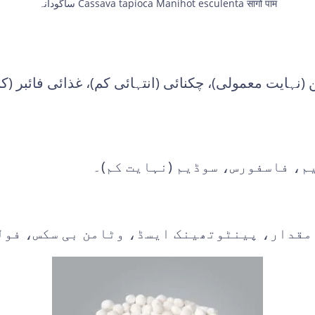
ساگودانہ Cassava tapioca Manihot esculenta सागो पाम
ن (نہایت معمولی)، چکنائی (انتہائی کم)، غذائی فائبر 
، فاسفورس، سوڈیم (نہایت کم)۔
مقدار، پینٹوتھینک ایسڈ، وٹامن بی سکس، فولی