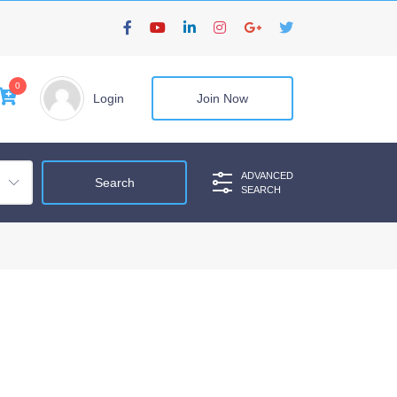
0
Login
Join Now
ADVANCED
SEARCH