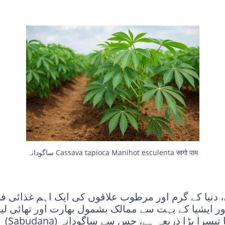
ساگودانہ Cassava tapioca Manihot esculenta सागो पाम
ے، دنیا کے گرم اور مرطوب علاقوں کی ایک اہم غذائی
اور ایشیا کے بہت سے ممالک بشمول بھارت اور تھائی لینڈ
ا تیسرا بڑا ذریعہ ہے، جس سے ساگودانہ (
Sabudana
) 