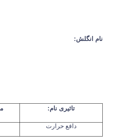
نام انگلش:
تاثیری نام:
مق
دافع حرارت