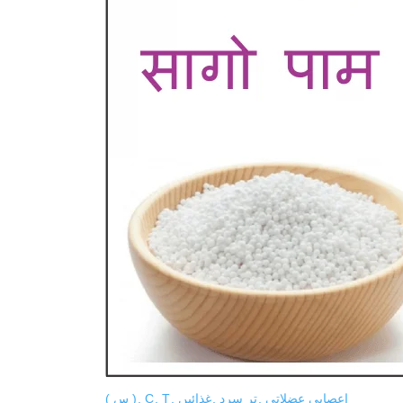
اعصابی عضلاتی
تر سرد
غذائیں
T
C
( س )