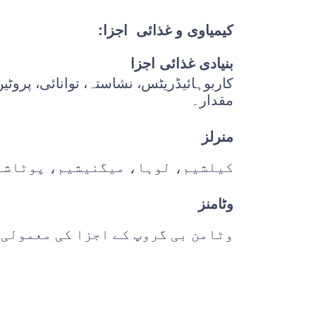
کیمیاوی و غذائی اجزا:
بنیادی غذائی اجزا
کاربوہائیڈریٹس، نشاستہ، توانائی، پروٹی
مقدار۔
منرلز
کیلشیم، لوہا، میگنیشیم، پوٹاشیم
وٹامنز
وٹامن بی گروپ کے اجزا کی معمولی 