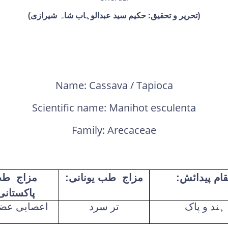
(تحریر و تحقیق: حکیم سید عبدالوہاب شاہ شیرازی)
Name: Cassava / Tapioca
Scientific name: Manihot esculenta
Family: Arecaceae
ام پیدائش:
مزاج طب یونانی:
مزاج ط
پاکستانی
ہند و پاک
تر سرد
اعصابی عضل