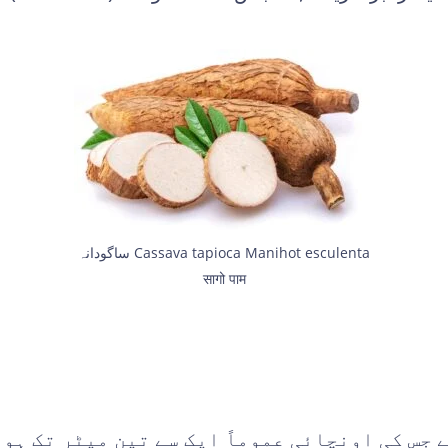
ساگودانہ Cassava tapioca Manihot esculenta
सागो पाम
جس کی اونچائی عموماً ایک سے تین میٹر تک ہوتی