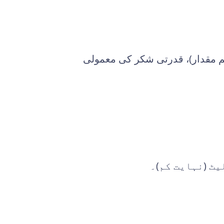
(کم مقدار)، قدرتی شکر کی معمولی
ٹ (نہایت کم)۔