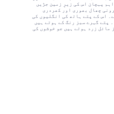
ہم پہچان اس کی زیرِ زمین جڑیں
رونی چھال بھوری اور کھردری
۔ اس کے پتے ہاتھ کی انگلیوں کی
 پتے گہرے سبز رنگ کے ہوتے ہیں
 مائل زرد ہوتے ہیں جو خوشوں کی