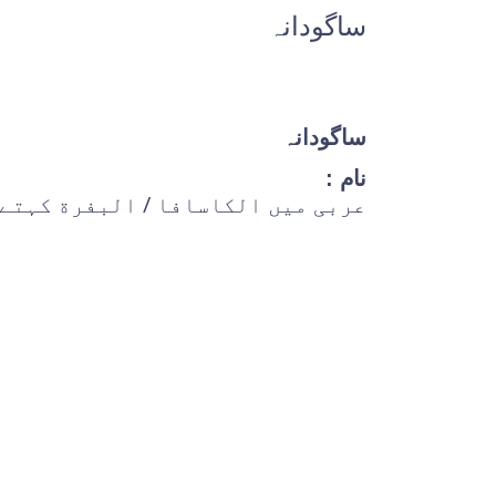
ساگودانہ
ساگودانہ
نام :
عربی میں الكاسافا / البفرة کہتے