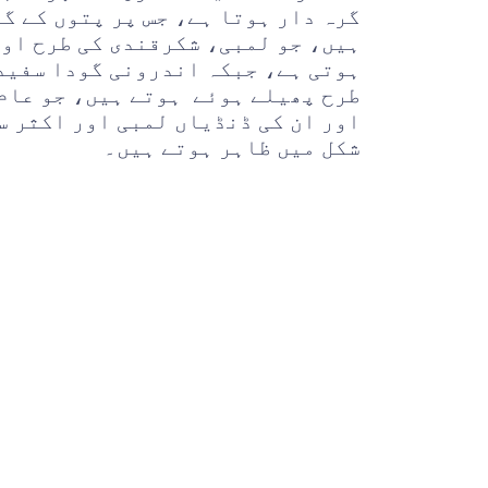
گرہ دار ہوتا ہے، جس پر پتوں کے گر
ہیں، جو لمبی، شکرقندی کی طرح اور
ہوتی ہے، جبکہ اندرونی گودا سفید 
طرح پھیلے ہوئے ہوتے ہیں، جو عام 
اور ان کی ڈنڈیاں لمبی اور اکثر س
شکل میں ظاہر ہوتے ہیں۔