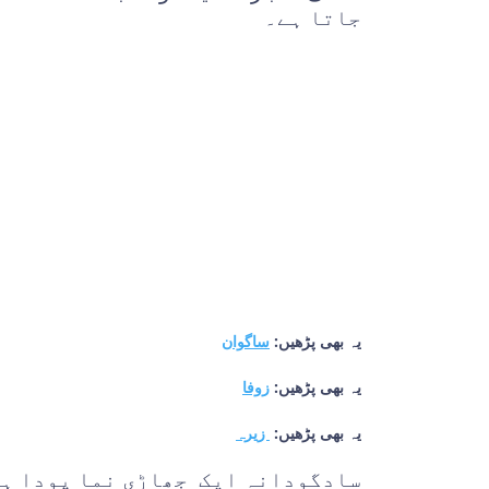
جاتا ہے۔
یہ بھی پڑھیں:
ساگوان
یہ بھی پڑھیں:
زوفا
یہ بھی پڑھیں:
زیرہ
سادگودانہ ایک جھاڑی نما پودا ہے 