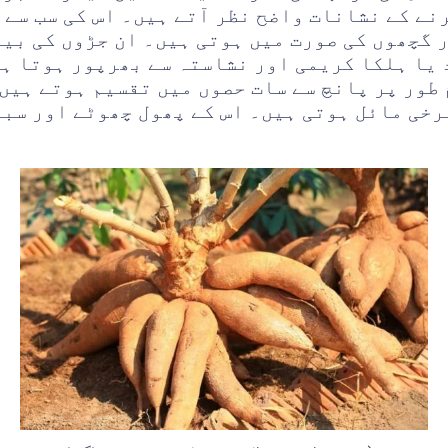
نے کے نشانات واضح نظر آتے ہیں۔ اس کی سب سے ا
 گچھوں کی صورت میں ہوتی ہیں۔ ان جڑوں کی بی
یا ہلکا کریمی اور نشاستہ سے بھرپور ہوتا ہے
طور پر پانچ سے سات حصوں میں تقسیم ہوتے ہیں۔
رخی مائل ہوتی ہیں۔ اس کے پھول چھوٹے اور سبز