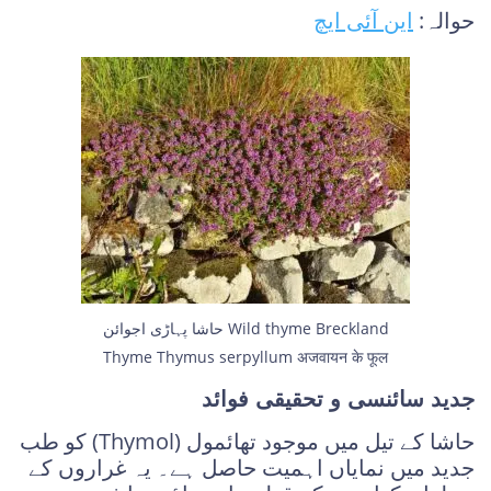
حوالہ:
این آئی ایچ
حاشا پہاڑی اجوائن Wild thyme Breckland
Thyme Thymus serpyllum अजवायन के फूल
جدید سائنسی و تحقیقی فوائد
حاشا کے تیل میں موجود تھائمول (Thymol) کو طب
جدید میں نمایاں اہمیت حاصل ہے۔ یہ غراروں کے