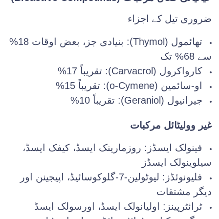
ضروری تیل کے اجزاء
تھائمول (Thymol): بنیادی جز، بعض اوقات 18%
سے 68% تک
کارواکرول (Carvacrol): تقریباً 17%
او-سائمین (o-Cymene): تقریباً 15%
جیرانیول (Geraniol): تقریباً 10%
غیر وولیٹائل مرکبات
فینولک ایسڈز: روزمارینک ایسڈ، کیفک ایسڈ،
سیلوینولک ایسڈز
فلیونوئڈز: لیوٹولین-7-گلوکوسائیڈ، اپیجینن اور
دیگر مشتقات
ٹرائٹرپینز: اولیانولک ایسڈ، اورسولک ایسڈ