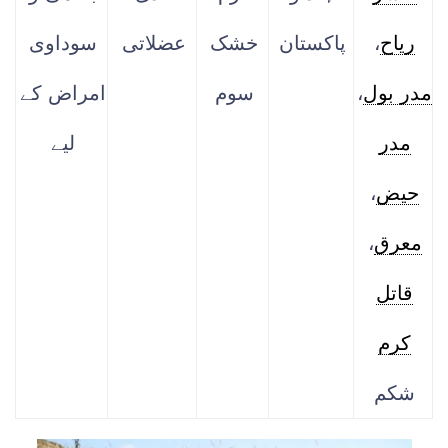
ریاح
،
پاکستان
خشک
عضلاتی
سوداوی
مدر بول
،
سوم
امراض کے
مدر
لیے
حیض
،
معرق
،
قاتل
کرم
شکم