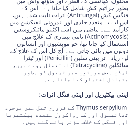
محلول، کھانسی کے قطرے اور ماؤتھ واش میں
بطور جراثیم کش شامل کیا جاتا ہے۔ اس کے
فنگس کش (Antifungal) اثرات ثابت شدہ ہیں،
اس لیے یہ متعدد جلدی اور اندرونی انفیکشن میں
کارآمد ہے۔ ماضی میں اسے اکٹینو مائیکروسس
(Actinomycosis) نامی بیماری کے علاج میں
استعمال کیا جاتا تھا، جو مویشیوں اور انسانوں
دونوں میں پائی جاتی ہے۔ آج کل اس کے علاج کے
لیے زیادہ تر پینی سلین (Penicillin) اور ٹیٹرا
سائکلین (Tetracycline) استعمال ہوتے ہیں،
لیکن بعض صورتوں میں تیمول کو بطور
متبادل اختیار کیا جاتا ہے۔
اینٹی بیکٹیریل اور اینٹی فنگل اثرات:
Thymus serpyllum کے ضروری تیل میں موجود
تھائیمول اور کارواکرول متعدد بیکٹیریا
اور فنگس کے خلاف مؤثر پائے گئے ہیں۔