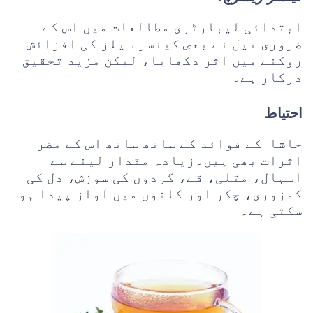
ابتدائی لیبارٹری مطالعات میں اس کے
ضروری تیل نے بعض کینسر سیلز کی افزائش
روکنے میں اثر دکھایا، لیکن مزید تحقیق
درکار ہے۔
احتیاط
حاشا کے فوائد کے ساتھ ساتھ اس کے مضر
اثرات بھی ہیں۔زیادہ مقدار لینے سے
اسہال، متلی، قے، گردوں کی سوزش، دل کی
کمزوری، چکر اور کانوں میں آواز پیدا ہو
سکتی ہے۔