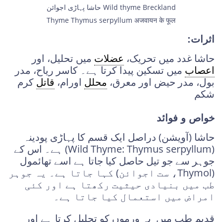
حاشا پہاڑی اجوائن Wild thyme Breckland
Thyme Thymus serpyllum अजवायन के फूल
اثرات:
حاشا غدد میں تحریک،
عضلات
میں تحلیل، اور
اعصاب
میں تسکین پیدا کرتا ہے۔ کاسر ریاح، مدر
بول، مدر حیض اور معرق،
محلل
اورام،
قاتل
کرم
شکم
خواص و فوائد
حاشا (آویشن) دراصل ایک قسم کا پہاڑی پودینہ
(Wild Thyme: Thymus serpyllum) ہے۔ اس کے
جوہر سے جو تیل حاصل کیا جاتا ہے اسے تھائمول
(Thymol، ست اجوائن) کہا جاتا ہے۔ یہ جوہر
طب میں بنیادی حیثیت رکھتا ہے اور کئی
امراض میں استعمال کیا جاتا ہے۔
قدیم طب میں یہ ورموں کو تحلیل کرتا ہے اور