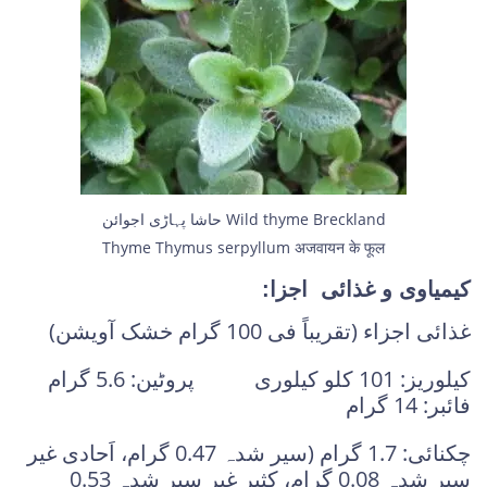
حاشا پہاڑی اجوائن Wild thyme Breckland
Thyme Thymus serpyllum अजवायन के फूल
کیمیاوی و غذائی اجزا:
غذائی اجزاء (تقریباً فی 100 گرام خشک آویشن)
کیلوریز: 101 کلو کیلوری پروٹین: 5.6 گرام
فائبر: 14 گرام
چکنائی: 1.7 گرام (سیر شدہ 0.47 گرام، اَحادی غیر
سیر شدہ 0.08 گرام، کثیر غیر سیر شدہ 0.53