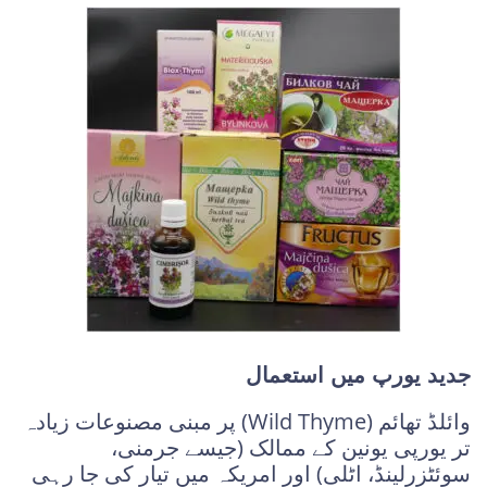
جدید یورپ میں استعمال
وائلڈ تھائم (Wild Thyme) پر مبنی مصنوعات زیادہ
تر یورپی یونین کے ممالک (جیسے جرمنی،
سوئٹزرلینڈ، اٹلی) اور امریکہ میں تیار کی جا رہی