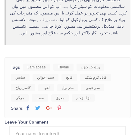
سائنسی معلومات کو شیئر کرنا ہے۔ آپ کو اس مضمون میں بیان
کردہ کسی بھی تجویز پر عمل کرنے یا اس مضمون کے مندرجات کی
بنیاد پر علاج کے کسی پروٹوکول کو اپنانے سے پہلے ہمیشہ لائسنس
یافتہ میڈیکل پریکٹیشنر سے مشورہ کرنا چاہیے۔ ہمیشہ لائسنس
یافتہ، تجربہ کار ڈاکٹر اور حکیم سے علاج اور مشورہ لیں۔
Tags
پیٹ کے کیڑے
Thyme
Lamiaceae
قاتل کرم شکم
فالج
ست اجوائن
سانس
مدر حیض
مدر بول
لقوہ
کاسر ریاح
نزلہ زکام
معرق
معدہ
مرگی
Share:
Leave Your Comment