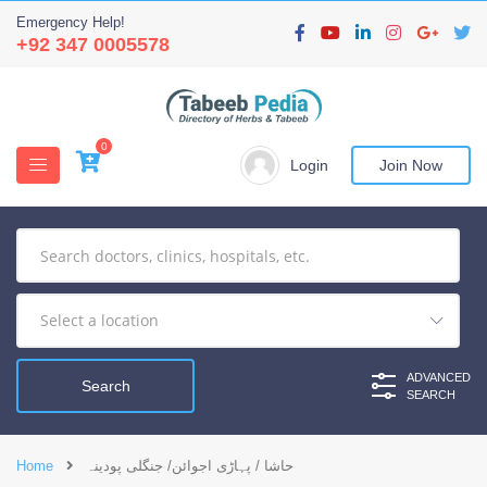
Emergency Help!
+92 347 0005578
0
Login
Join Now
ADVANCED
SEARCH
حاشا / پہاڑی اجوائن/ جنگلی پودینہ
Home