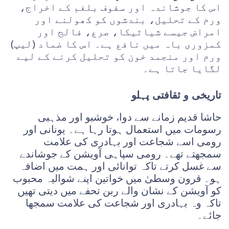
اس کا جوشاندہ اور سفوف بلغم کے اخراج،
ورم کے تحلیل، بندشوں کو کھولنے اور
امراض جیسے شیاٹیکا، صرع، فالج اور
کمزوری باہ میں نافع ہے۔ اس کا ضماد (لیپ)
ورم اور منجمد خون کو تحلیل کرنے کے لیے
لگایا جاتا ہے۔
تاریخی و ثقافتی پہلو
حاشا قدیم زمانے سے دوا، خوشبو اور مذہبی
رسومات میں استعمال ہوتا رہا ہے۔ یونانی اور
رومی اسے شجاعت اور بہادری کی علامت
سمجھتے تھے۔ رومی سپاہی آویشن کے جوشاندے
سے غسل کرتے تاکہ توانائی اور ہمت میں اضافہ
ہو۔ قرون وسطیٰ میں خواتین اپنے شوالیہ محبوب
کو آویشن کے نشان والے ربن تحفے میں دیتی تھیں
تاکہ وہ بہادری اور شجاعت کی علامت سمجھا
جائے۔