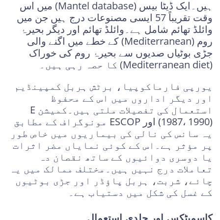
ہیں۔ایک ڈیٹا بیس (Mantel database) میں اس
وقت تقریباً 57 ایسی مصنوعات درج ہیں جن میں
وائلڈ تھائم شامل ہے۔وائلڈ تھائم اور دیگر بحیرۂ
روم (Mediterranean) کے خطے میں اگنے والی
جڑی بوٹیاں صدیوں سے بحیرۂ روم کی خوراک
(Mediterranean diet) کا حصہ رہی ہیں۔
یورپی فارماکوپیا، برٹش ہربل کمپینڈیم
اور دیگر اداروں میں اس کے محفوظ
استعمال کی تفصیلات ملتی ہیں۔کمیشن E
(1987، 1990) اور ESCOP مونوگراف کے مطابق
یہ سانس کی نالی کی بیماریوں میں خاص طور
پر مؤثر ہے۔اس کے کوئی نمایاں مضر اثرات
یا دوسری دوائیوں کے ساتھ نقصان دہ
تعاملات درج نہیں ہیں۔مختلف ممالک میں یہ
چائے، شربت، ہربل پاؤڈر اور جڑی بوٹیوں
کے غسل کی شکل میں دستیاب ہے۔
کاسمیٹکس اور جلدی استعمال