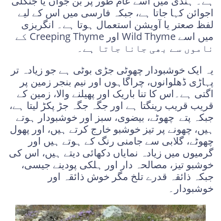
ہے۔ ہندی میں اسے عام طور پر بن جواں یا جنگلی
اجوائن کہا جاتا ہے، جبکہ فارسی میں اس کے لیے
لفظ صعتر یا آویشن استعمال ہوتا ہے۔ انگریزی
میں اسے Wild Thyme اور Creeping Thyme کے
ناموں سے بھی جانا جاتا ہے۔
یہ ایک خوشبودار چھوٹی جڑی بوٹی ہے جو زیادہ تر
پہاڑی ڈھلوانوں، چراگاہوں اور نیم بنجر زمین پر
اگتی ہے۔اس کا تنا باریک اور پھیلنے والا، زمین کے
قریب قریب رینگتا ہے اور جگہ جگہ جڑ پکڑ لیتا ہے،
جبکہ پتے چھوٹے، بیضوی، سبز اور خوشبودار ہوتے
ہیں، چھونے پر تیز خوشبو خارج کرتے ہیں، اور پھول
چھوٹے، گلابی سے جامنی رنگ کے ہوتے ہیں اور
گرمیوں میں زیادہ نمایاں دکھائی دیتے ہیں، اس کی
خوشبو تیز، مصالحہ دار اور ہلکی پودینے جیسی،
جبکہ ذائقہ قدرے تلخ مگر خوش ذائقہ اور
خوشبودار۔