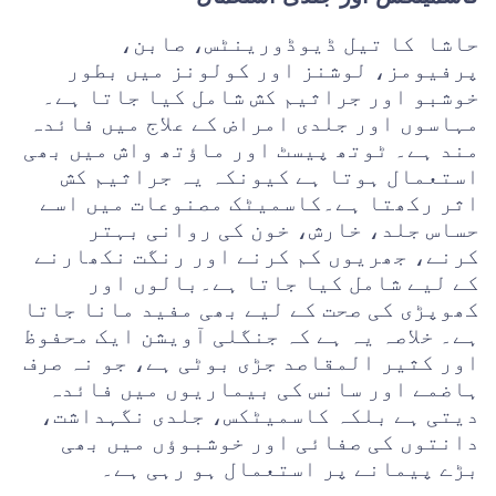
حاشا کا تیل ڈیوڈورینٹس، صابن،
پرفیومز، لوشنز اور کولونز میں بطور
خوشبو اور جراثیم کش شامل کیا جاتا ہے۔
مہاسوں اور جلدی امراض کے علاج میں فائدہ
مند ہے۔ ٹوتھ پیسٹ اور ماؤتھ واش میں بھی
استعمال ہوتا ہے کیونکہ یہ جراثیم کش
اثر رکھتا ہے۔کاسمیٹک مصنوعات میں اسے
حساس جلد، خارش، خون کی روانی بہتر
کرنے، جھریوں کم کرنے اور رنگت نکھارنے
کے لیے شامل کیا جاتا ہے۔بالوں اور
کھوپڑی کی صحت کے لیے بھی مفید مانا جاتا
ہے۔ خلاصہ یہ ہے کہ جنگلی آویشن ایک محفوظ
اور کثیر المقاصد جڑی بوٹی ہے، جو نہ صرف
ہاضمے اور سانس کی بیماریوں میں فائدہ
دیتی ہے بلکہ کاسمیٹکس، جلدی نگہداشت،
دانتوں کی صفائی اور خوشبوؤں میں بھی
بڑے پیمانے پر استعمال ہو رہی ہے۔