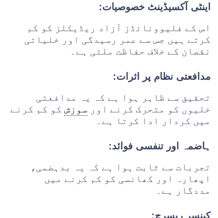
اینٹی آکسیڈینٹ خصوصیات:
اس کے فلیوونائڈز آزاد ریڈیکلز کو کم
کرتے ہیں جس سے عمر رسیدگی اور خلیاتی
نقصان کے خلاف حفاظت ملتی ہے۔
مدافعتی نظام پر اثرات:
تحقیق سے ظاہر ہوا ہے کہ یہ مدافعتی
خلیوں کو متحرک کرنے اور
سوزش
کو کم کرنے
میں کردار ادا کرتا ہے۔
ہاضمہ اور تنفسی فوائد:
تجربات سے ثابت ہوا ہے کہ یہ بدہضمی،
اپھارہ اور کھانسی کو کم کرنے میں
مددگار ہے۔
کینسر ریسرچ: