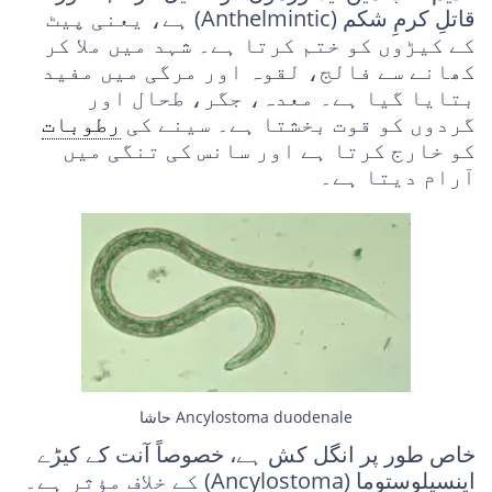
قاتلِ کرمِ شکم (Anthelmintic) ہے، یعنی پیٹ
کے کیڑوں کو ختم کرتا ہے۔
شہد میں ملا کر
کھانے سے فالج، لقوہ اور مرگی میں مفید
بتایا گیا ہے۔ معدہ، جگر، طحال اور
گردوں کو قوت بخشتا ہے۔ سینے کی
رطوبات
کو خارج کرتا ہے اور سانس کی تنگی میں
آرام دیتا ہے۔
حاشا Ancylostoma duodenale
خاص طور پر انگل کش ہے، خصوصاً آنت کے کیڑے
اینسیلوستوما (Ancylostoma) کے خلاف مؤثر ہے۔