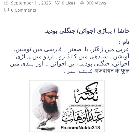
September 11, 2025
900 Views
0 Likes
0 Comments
حاشا / پہاڑی اجوائن/ جنگلی پودینہ
نام :
عربی میں زَعْتَر، یا صعتر ۔ فارسی میں ثومس،
آویشن۔ سندھی میں کانڈیرو۔ اردو میں پہاڑی
اجوائن، جنگلی پودینہ، بن اجوائن ۔ اور ہندی میں
अजवायन के फूल کہتے ہیں۔