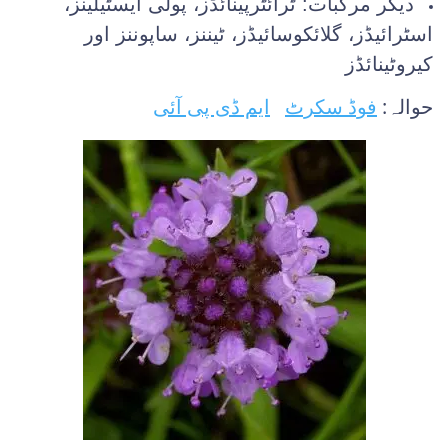
دیگر مرکبات: ٹرائٹرپینائڈز، پولی ایسٹیلینز،
اسٹرائیڈز، گلائکوسائیڈز، ٹیننز، ساپوننز اور
کیروٹینائڈز
حوالہ:
فوڈ سکرٹ
ایم ڈی پی آئی