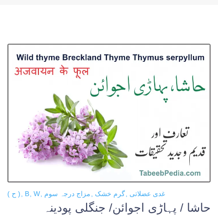
غدی عضلاتی
گرم خشک
مزاج درجہ سوم
W
B
( ح )
حاشا / پہاڑی اجوائن/ جنگلی پودینہ