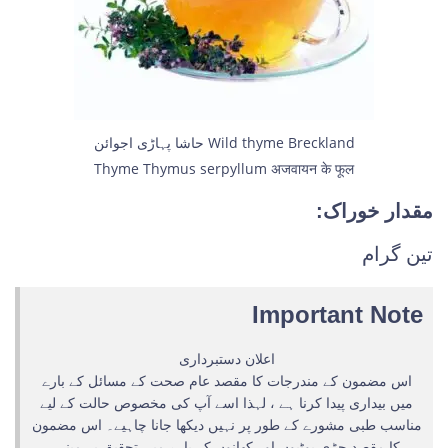
حاشا پہاڑی اجوائن Wild thyme Breckland
Thyme Thymus serpyllum अजवायन के फूल
مقدار خوراک:
تین گرام
Important Note
اعلان دستبرداری
اس مضمون کے مندرجات کا مقصد عام صحت کے مسائل کے بارے
میں بیداری پیدا کرنا ہے ، لہذا اسے آپ کی مخصوص حالت کے لیے
مناسب طبی مشورے کے طور پر نہیں دیکھا جانا چاہیے۔ اس مضمون
کا مقصد جڑی بوٹیوں اور کھانوں کے بارے میں تحقیق پر مبنی