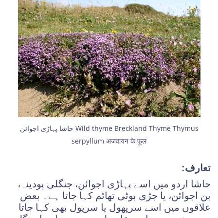
حاشا پہاڑی اجوائن Wild thyme Breckland Thyme Thymus
serpyllum अजवायन के फूल
تعارف:
حاشا اردو میں اسے پہاڑی اجوائن، جنگلی پودینہ،
بن اجوائن، یا جڑی بوٹی تھائم کہا جاتا ہے۔ بعض
علاقوں میں اسے سرپھول یا سرپول بھی کہا جاتا