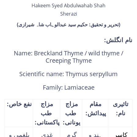
Hakeem Syed Abdulwahab Shah
Sherazi
(تحریر و تحقیق: حکیم سید عبدالوہاب شاہ شیرازی)
نام انگلش:
Name: Breckland Thyme / wild thyme /
Creeping Thyme
Scientific name: Thymus serpyllum
Family: Lamiaceae
تاثیری
مقام
مزاج
مزاج
نفع خاص:
نام:
پیدائش:
طب
طب
یونانی:
پاکستانی:
کاسر
ہند و
گرم
غدی
بلغمی و