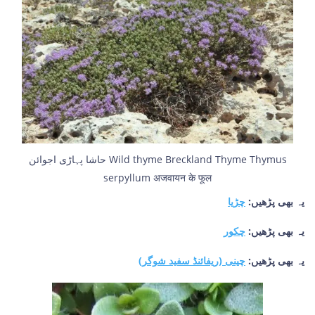
حاشا پہاڑی اجوائن Wild thyme Breckland Thyme Thymus
serpyllum अजवायन के फूल
یہ بھی پڑھیں:
چڑیا
یہ بھی پڑھیں:
چکور
یہ بھی پڑھیں:
چینی (ریفائنڈ سفید شوگر)