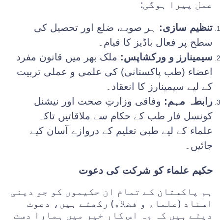
عمل پیرا ہوگی:
تنظیم سازی:
ہر صوبے، ضلع اور تحصیل کی
سطح پر فعال باڈیز کا قیام۔
سیمینارز و ورکشاپس:
ملک بھر میں قانون مفرد
اعضاء (طب پاکستانی) کی علمی و عملی تربیت
کے لیے سیمینارز کا انعقاد۔
رابطہ مہم:
وفاقی وزارتِ صحت اور نیشنل
کونسل فار طب کے حکام سے ملاقاتیں تاکہ
علماء کے لیے طبی تعلیم کے دروازے آسان کیے
جائیں۔
حکیم علماء کو شرکت کی دعوت
ہم پاکستان کے تمام ان حکیموں کو جو دینی
اسناد (علماء و فضلاء) رکھتے ہیں، دعوت
دیتے ہیں کہ وہ اس کارِ خیر میں ہمارا دست