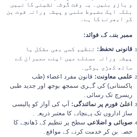
و بازو بنیں۔ یہ وقت گوشہ نشینی کا نہیں
بلکہ ایک مضبوط علمی و پیشہ ورانہ قوت بن
کر ابھرنے کا ہے۔
ممبر بننے کے فوائد:
قانونی تحفظ:
تنظیم کسی بھی مشکل یا
پیشہ ورانہ مسئلے میں اپنے ممبران کے
ساتھ کھڑی ہوگی۔
علمی معاونت:
قانون مفرد اعضاء (طب
پاکستانی) کی گہری سمجھ بوجھ اور جدید طبی
ریسرچ تک رسائی۔
اعلیٰ فورم پر نمائندگی:
آپ کی آواز کو پالیسی
ساز اداروں تک پہنچانے کا معتبر ذریعہ۔
صوبائی و اضلاعی
سطح پر تنظیم کے ڈھانچے کا
حصہ بن کر خدمت کرنے کے مواقع۔