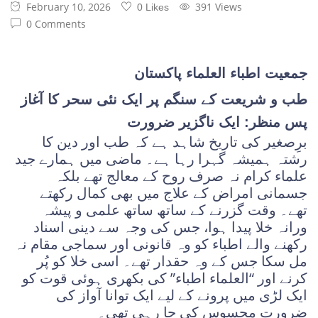
February 10, 2026
391 Views
0 Likes
0 Comments
جمعیت اطباء العلماء پاکستان
طب و شریعت کے سنگم پر ایک نئی سحر کا آغاز
پس منظر: ایک ناگزیر ضرورت
برِصغیر کی تاریخ شاہد ہے کہ طب اور دین کا
رشتہ ہمیشہ گہرا رہا ہے۔ ماضی میں ہمارے جید
علماء کرام نہ صرف روح کے معالج تھے بلکہ
جسمانی امراض کے علاج میں بھی کمال رکھتے
تھے۔ وقت گزرنے کے ساتھ ساتھ علمی و پیشہ
ورانہ خلا پیدا ہوا، جس کی وجہ سے دینی اسناد
رکھنے والے اطباء کو وہ قانونی اور سماجی مقام نہ
مل سکا جس کے وہ حقدار تھے۔ اسی خلا کو پُر
کرنے اور “العلماء اطباء” کی بکھری ہوئی قوت کو
ایک لڑی میں پرونے کے لیے ایک توانا آواز کی
ضرورت محسوس کی جا رہی تھی۔