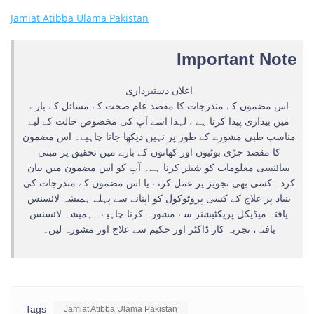
Jamiat Atibba Ulama Pakistan
Important Note
اعلان دستبرداری
اس مضمون کے مندرجات کا مقصد عام صحت کے مسائل کے بارے
میں بیداری پیدا کرنا ہے ، لہذا اسے آپ کی مخصوص حالت کے لیے
مناسب طبی مشورے کے طور پر نہیں دیکھا جانا چاہیے۔ اس مضمون
کا مقصد جڑی بوٹیوں اور کھانوں کے بارے میں تحقیق پر مبنی
سائنسی معلومات کو شیئر کرنا ہے۔ آپ کو اس مضمون میں بیان
کردہ کسی بھی تجویز پر عمل کرنے یا اس مضمون کے مندرجات کی
بنیاد پر علاج کے کسی پروٹوکول کو اپنانے سے پہلے ہمیشہ لائسنس
یافتہ میڈیکل پریکٹیشنر سے مشورہ کرنا چاہیے۔ ہمیشہ لائسنس
یافتہ، تجربہ کار ڈاکٹر اور حکیم سے علاج اور مشورہ لیں۔
Tags
Jamiat Atibba Ulama Pakistan