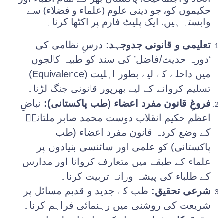
حکیموں کو، جو دینی علوم (علماء و فضلاء) سے
وابستہ ہیں، ایک پلیٹ فارم پر اکٹھا کرنا۔
تعلیمی و قانونی جدوجہد:
درسِ نظامی کی
‘دورہ حدیث/فاضل’ کی سند کو طبیہ کالجوں
میں داخلے کے لیے بطور اہلیت (Equivalence)
تسلیم کروانے کے لیے بھرپور قانونی جنگ لڑنا۔
فروغِ قانون مفرد اعضاء (طب پاکستانی):
نباضِ
اعظم حکیم انقلاب دوست محمد صابر ملتانیؒ
کے وضع کردہ قانون مفرد اعضاء (طب
پاکستانی) کو علمی اور سائنسی بنیادوں پر
علماء کے طبقے میں متعارف کروانا اور مدارس
کے طلباء کی پیشہ ورانہ تربیت کرنا۔
شرعی تحقیق:
طب کے جدید و قدیم مسائل پر
شریعت کی روشنی میں رہنمائی فراہم کرنا۔