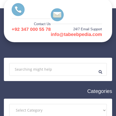
Contact Us
+92 347 000 55 78
24/7 Email Support
info@tabeebpedia.com
Categories
C
a