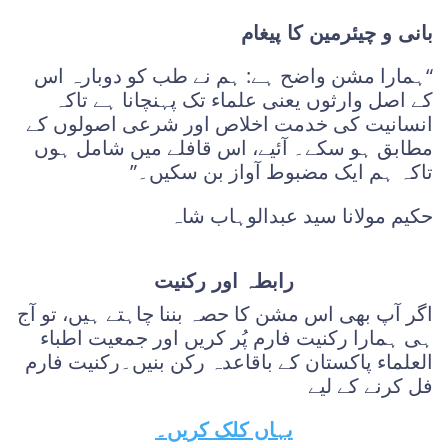
بانی و چیئرمین کا پیغام
“ہمارا مشن واضح ہے: ہم نے طب کو دوبارہ اس
کے اصل وارثوں یعنی علماء تک پہنچانا ہے تاکہ
انسانیت کی خدمت اخلاص اور شرعی اصولوں کے
مطابق ہو سکے۔ آئیے، اس قافلے میں شامل ہوں
تاکہ ہم ایک مضبوط آواز بن سکیں۔”
حکیم مولانا سید عبدالوہاب شاہ
رابطہ اور رکنیت
اگر آپ بھی اس مشن کا حصہ بننا چاہتے ہیں، تو آج
ہی ہمارا رکنیت فارم پُر کریں اور جمعیت اطباء
العلماء پاکستان کے باقاعدہ رکن بنیں۔رکنیت فارم
فل کرنے کے لیے
یہاں کلک کریں۔