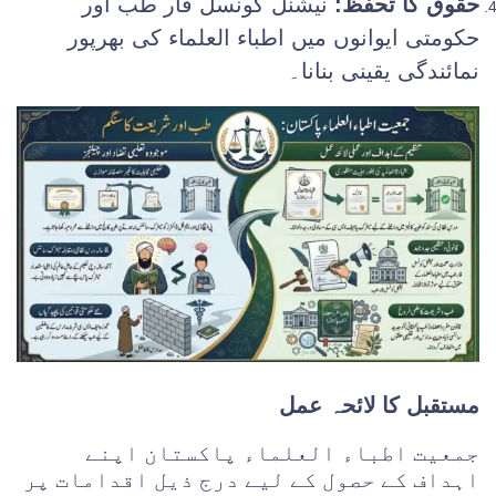
حقوق کا تحفظ:
نیشنل کونسل فار طب اور
حکومتی ایوانوں میں اطباء العلماء کی بھرپور
نمائندگی یقینی بنانا۔
مستقبل کا لائحہ عمل
جمعیت اطباء العلماء پاکستان اپنے
اہداف کے حصول کے لیے درج ذیل اقدامات پر