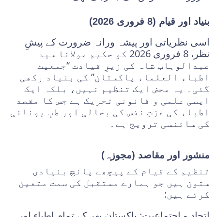
بنیاد اور قیام (8 فروری 2026)
اسی نظریاتی اور پیشہ ورانہ ضرورت کے پیشِ
نظر، 8 فروری 2026 کو حکیم مولانا سید
عبدالوہاب شاہ کی زیرِ قیادت “جمعیت
اطباء العلماء پاکستان” کی بنیاد رکھی
گئی۔ یہ محض ایک تنظیم نہیں، بلکہ ایک
ایسی علمی و قانونی تحریک ہے جس کا مقصد
اطباء کی عزتِ نفس کی بحالی اور طبِ یونانی
کی سائنسی ترویج ہے۔
منشور اور مقاصد (مجوزہ)
تنظیم کے قیام کے پیچھے پانچ بنیادی
ستون ہیں جو ہمارے مستقبل کی سمت متعین
کرتے ہیں:
اتحاد و اجتماعیت: پاکستان بھر کے تمام اطباء اور