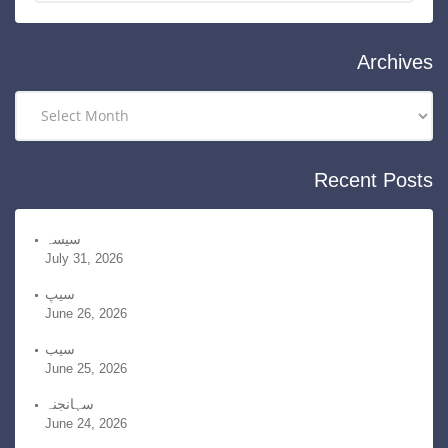
t
e
g
Archives
o
r
A
i
r
e
c
Recent Posts
s
h
i
v
سیسہ
July 31, 2026
e
s
سیپ
June 26, 2026
سیب
June 25, 2026
سہانجنہ
June 24, 2026