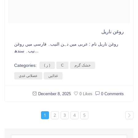
روغن ناریل
روغن ناریل نام : عربی میں دہن النیب۔ فارسی میں روغن
نیب۔ سندھ...
Categories:
خشک گرم
C
( ر )
غذائیں
عضلاتی غدی
December 8, 2025
0 Comments
0 Likes
1
2
3
4
5