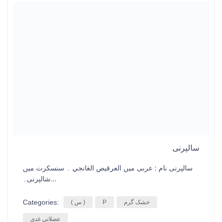
سالپرنی
سالپرنی نام : عربی میں العرقيص الغانجي ۔ سنسکرت میں
شالپرنی۔...
Categories:
خشک گرم
P
( س )
عضلاتی غدی