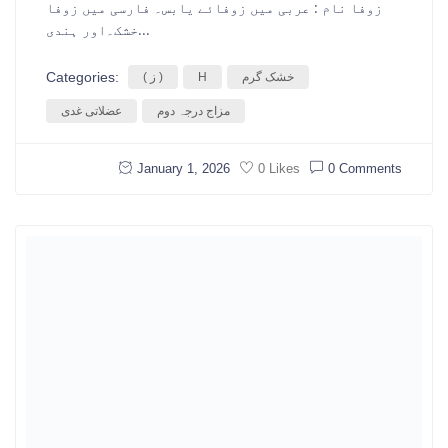
زوفا نام : عربی میں زوفائے یابس۔ فارسی میں زوفا
خشک۔اور ہندی...
Categories:
خشک گرم
H
( ز )
مزاج درجہ دوم
عضلاتی غدی
January 1, 2026
0 Comments
0 Likes