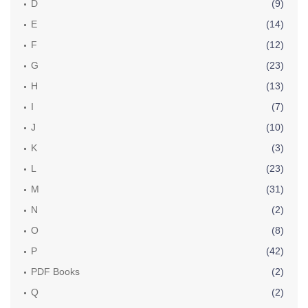
D
(9)
E
(14)
F
(12)
G
(23)
H
(13)
I
(7)
J
(10)
K
(3)
L
(23)
M
(31)
N
(2)
O
(8)
P
(42)
PDF Books
(2)
Q
(2)