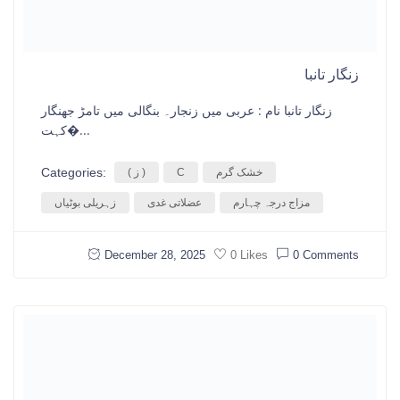
زنگار تانبا
زنگار تانبا نام : عربی میں زنجار۔ بنگالی میں تامڑ جھنگار
کہت�...
Categories:
خشک گرم
C
( ز )
مزاج درجہ چہارم
عضلاتی غدی
زہریلی بوٹیاں
December 28, 2025
0 Comments
0 Likes