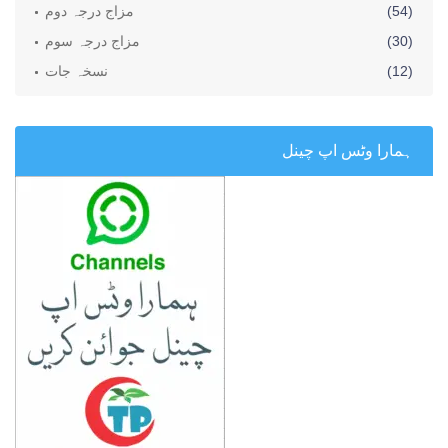
(54)
مزاج درجہ دوم
(30)
مزاج درجہ سوم
(12)
نسخہ جات
ہمارا وٹس اپ چینل