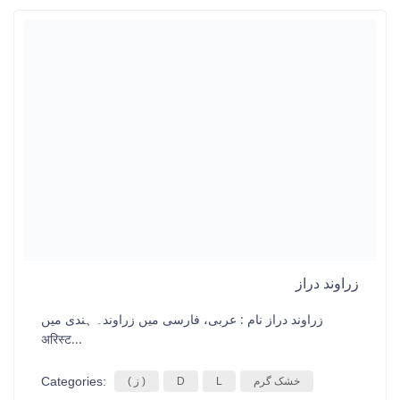
زراوند دراز
زراوند دراز نام : عربی، فارسی میں زراوند۔ ہندی میں
अरिस्ट...
Categories:
خشک گرم
L
D
( ز )