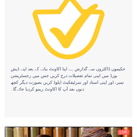
حکیموں ڈاکٹروں سے گذارش ہے اپنا اکاونٹ بنانے کے بعد اپنے ڈیش
بورڈ میں اپنی تمام تفصیلات درج کریں جس میں رجسٹریشن
نمبر، اور اپنی اسناد اور سرٹیفکیٹ اپلوڈ کریں بصورت دیگر کچھ
دنوں بعد آپ کا اکاونٹ ریمو کردیا جائےگا۔
LIVE