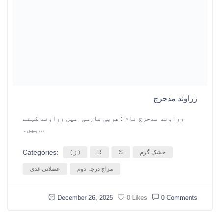
زراوند مدحرج
زراوند مدحرج نام : عربی فارسی میں زراوند کہتے
ہیں۔...
Categories:
خشک گرم
S
R
( ز )
مزاج درجہ دوم
عضلاتی غدی
December 26, 2025
0 Comments
0 Likes