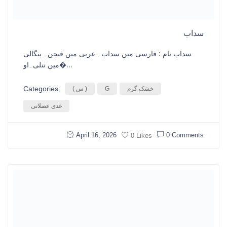
سداب
سداب نام : فارسی میں سداب۔ عربی میں فیجن۔ بنگالی
میں تتلی۔او�...
Categories:
خشک گرم
G
( س )
غدی عضلاتی
April 16, 2026
0 Comments
0 Likes