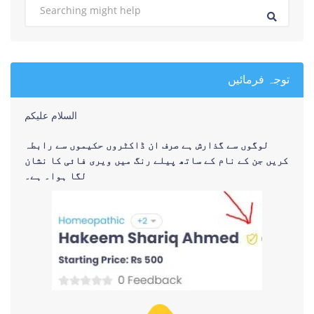
توجہ فرمائیں
السلام علیکم
لوگوں سے گذارش ہے صرف ان ڈاکٹروں حکیموں سے رابطہ
کریں جن کے نام کے ساتھ پیلے رنگ میں ویری فائی کا نشان
لگا ہوا۔ ہے۔