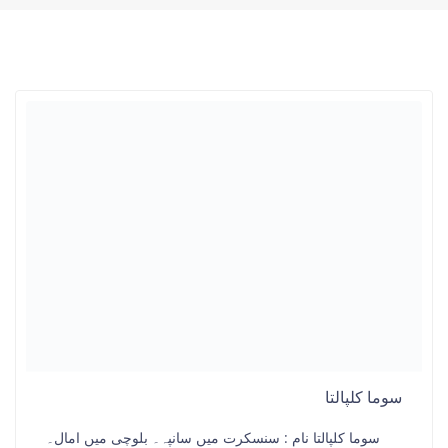
سوما کلپالتا
سوما کلپالتا نام : سنسکرت میں سانپہ۔ بلوچی میں امال۔