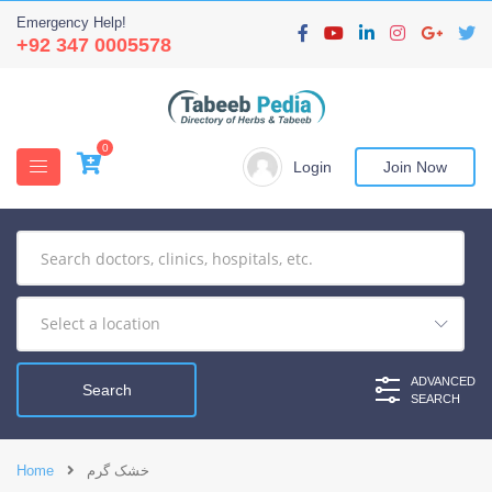
Emergency Help!
+92 347 0005578
0
Login
Join Now
ADVANCED
SEARCH
خشک گرم
Home