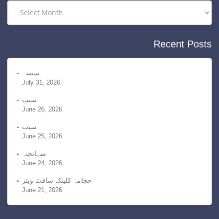
r
A
i
r
e
c
Recent Posts
s
h
i
v
سیسہ
July 31, 2026
e
s
سیپ
June 26, 2026
سیب
June 25, 2026
سہانجنہ
June 24, 2026
حجامہ کلینک سافٹ ویئر
June 21, 2026