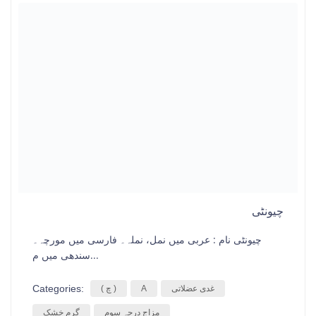
چیونٹی
چیونٹی نام : عربی میں نمل، نملہ۔ فارسی میں مورچہ۔
سندھی میں م...
Categories:
غدی عضلاتی
A
( چ )
مزاج درجہ سوم
گرم خشک