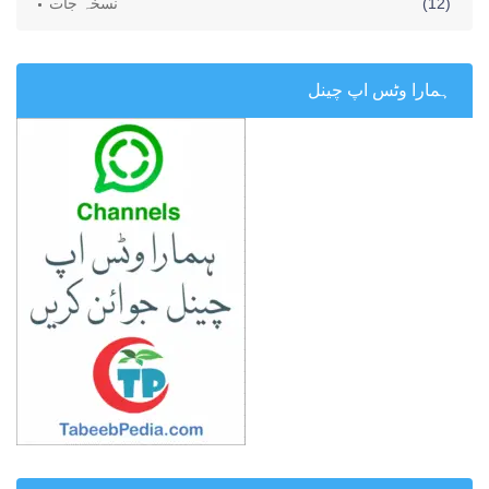
(12)
نسخہ جات
ہمارا وٹس اپ چینل