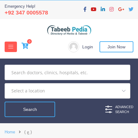
Emergency Help!
+92 347 0005578
0
Login
Join Now
ADVANCED
SEARCH
( چ )
Home