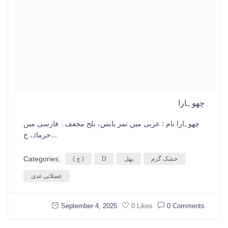
چھوہارا
چھوہارا نام : عربی میں تمر يابس، بلح مجفف۔ فارسی میں
خرمائے خ...
Categories:
خشک گرم
پھل
D
( چ )
عضلاتی غدی
September 4, 2025
0 Comments
0 Likes