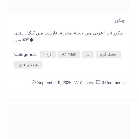
چکور
چکور نام : عربی میں حجلة صخرية۔فارسی میں کبک۔ ہندی
میں चको�...
Categories:
خشک گرم
C
Animals
( چ )
عضلاتی غدی
September 9, 2025
0 Comments
0 Likes