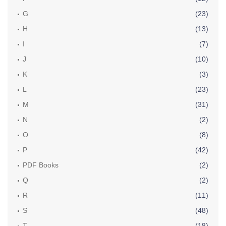
G
(23)
H
(13)
I
(7)
J
(10)
K
(3)
L
(23)
M
(31)
N
(2)
O
(8)
P
(42)
PDF Books
(2)
Q
(2)
R
(11)
S
(48)
T
(18)