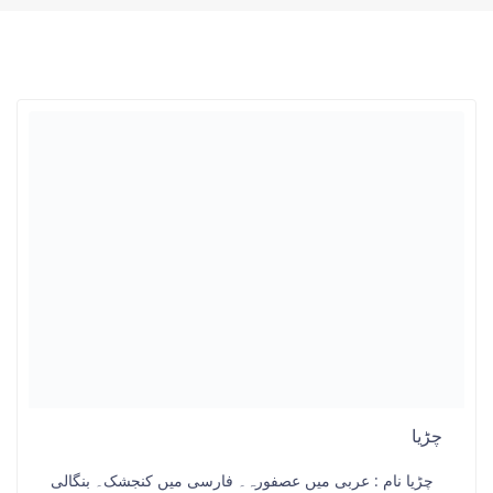
چڑیا
چڑیا نام : عربی میں عصفورہ۔ فارسی میں کنجشک۔ بنگالی