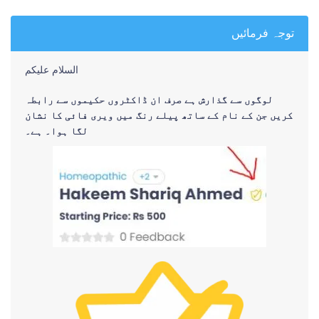
توجہ فرمائیں
السلام علیکم
لوگوں سے گذارش ہے صرف ان ڈاکٹروں حکیموں سے رابطہ
کریں جن کے نام کے ساتھ پیلے رنگ میں ویری فائی کا نشان
لگا ہوا۔ ہے۔