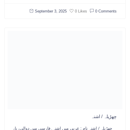
September 3, 2025
0 Comments
0 Likes
چھڑیلہ / اشنہ
چھڑیلہ / اشنہ نام : عربی میں اشنہ۔فارسی میں دوالی، یا،