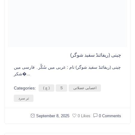
چینی (ریفائنڈ سفید شوگر)
چینی (ریفائنڈ سفید شوگر) نام : عربی میں سُكَّر۔ فارسی میں
شکر�...
Categories:
اعصابی عضلاتی
S
( چ )
تر سرد
September 8, 2025
0 Comments
0 Likes