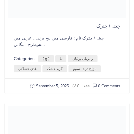
چیتہ / چترک
چیتہ / چترک نام : فارسی میں بیخ برندہ۔ عربی میں
شیطرج۔ بنگالی...
Categories:
زہریلی بوٹیاں
L
( چ )
مزاج درجہ سوم
گرم خشک
غدی عضلاتی
September 5, 2025
0 Comments
0 Likes