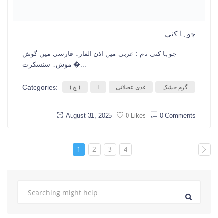
چوہا کنی
چوہا کنی نام : عربی میں اذن الفار۔ فارسی میں گوش
موش۔ سنسکرت �...
Categories:
گرم خشک
غدی عضلاتی
I
( چ )
August 31, 2025
0 Comments
0 Likes
1
2
3
4