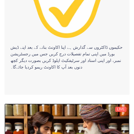
حکیموں ڈاکٹروں سے گذارش ہے اپنا اکاونٹ بنانے کے بعد اپنے ڈیش
بورڈ میں اپنی تمام تفصیلات درج کریں جس میں رجسٹریشن
نمبر، اور اپنی اسناد اور سرٹیفکیٹ اپلوڈ کریں بصورت دیگر کچھ
دنوں بعد آپ کا اکاونٹ ریمو کردیا جائےگا۔
LIVE