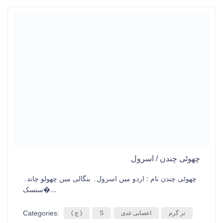
چھوٹی چندن / اسرول
چھوٹی چندن نام : اردو میں اسرول۔ بنگالی میں چھولو چاند۔
سنسک�...
Categories:
تر گرم
اعصابی غدی
S
( چ )