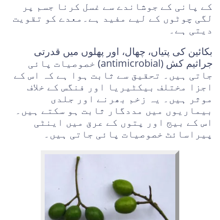
کے پانی کے جوشاندے سے غسل کرنا جسم پر
لگی چوٹوں کے لیے مفید ہے۔معدے کو تقویت
دیتی ہے۔
بکائین کی پتیاں، چھال، اور پھلوں میں قدرتی
جراثیم کش (antimicrobial) خصوصیات پائی
جاتی ہیں۔ تحقیق سے ثابت ہوا ہے کہ اس کے
اجزا مختلف بیکٹیریا اور فنگس کے خلاف
موثر ہیں۔ یہ زخم بھرنے اور جلدی
بیماریوں میں مددگار ثابت ہو سکتے ہیں۔
اس کے بیج اور پتوں کے عرق میں اینٹی
پیراسائٹ خصوصیات پائی جاتی ہیں۔