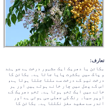
تعارف:
بکائن یا دھریک ایک مشہور درخت ہے جو ہند
و پاک میں بکثرت پایا جاتا ہے۔ بکائن کا
درخت نیم کے درخت سے ملتا جلتا ہوتا ہے،
اس کے پھل میں چار خانے ہوتے ہیں اور ہر
خانے میں ایک تخم ہوتا ہے۔ تخم دھریک کے
اوپر سیاہ رنگ کی جھلی سی ہوتی ہے اور
اندر سے سفید مغز نکلتا ہے۔ بکائن کا