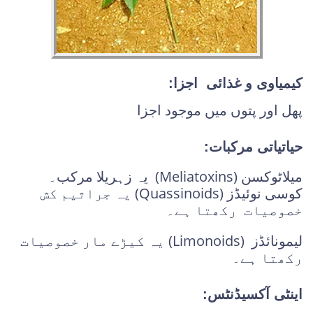
کیمیاوی و غذائی اجزا:
پھل اور پتوں میں موجود اجزا
حیاتیاتی مرکبات:
میلاٹوکسن (Meliatoxins) یہ زہریلا مرکب۔
کوسی نوئیڈز (Quassinoids) یہ جراثیم کش
خصوصیات رکھتا ہے۔
لیمونائڈز (Limonoids) یہ کیڑے مار خصوصیات
رکھتا ہے۔
اینٹی آکسیڈنٹس: