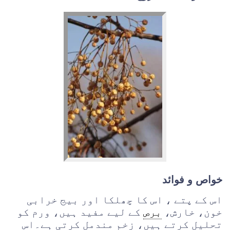
خواص و فوائد
اس کے پتے ، اس کا چھلکا اور بیج خرابی
خون، خارش،
برص
کے لیے مفید ہیں، ورم کو
تحلیل کرتے ہیں، زخم مندمل کرتی ہے۔اس