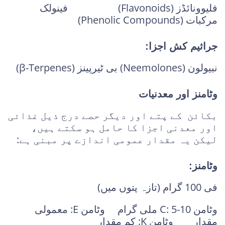
فلیوونائڈز (Flavonoids) فینولک
مرکبات (Phenolic Compounds)
جراثیم کش اجزا:
نبیولون (Neemolones) بی ٹیرپینز (β-Terpenes)
وٹامنز اور معدنیات
بکائن کے پتے اور دیگر حصے درج ذیل غذائی
اور معدنی اجزا کا حامل ہو سکتے ہیں،
لیکن یہ مقدار عمومی اندازے پر مبنی ہے:
وٹامنز:
فی 100 گرام (تازہ پتوں میں)
وٹامن C: 5-10 ملی گرام وٹامن E: معمولی
مقدار وٹامن K: کم مقدار