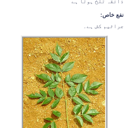
ذائقہ تلخ ہوتا ہے
نفع خاص:
جراثیم کش ہے۔