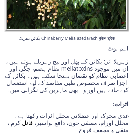
بکائن دھریک Chinaberry Melia azedarach बुकेन ड्रेक
اہم نوٹ
زہریلا اثر: بکائن کے پھل اور بیج زہریلے ہوتے ہیں ،
ان میں موجود meliatoxins نظامِ ہضم، جگر، اور
اعصابی نظام کو نقصان پہنچا سکتے ہیں۔ بکائن کے
اجزا صرف مخصوص طبی مقاصد کے لیے استعمال
کیے جاتے ہیں اور وہ بھی ماہرین کی نگرانی میں۔
اثرات:
غدی محرک اور عضلاتی محلل اثرات رکھتا ہے۔
محلل اورام، مصفی خون، دافع بواسیر،
قاتل
کرم ،
منقی و مجفف قروح