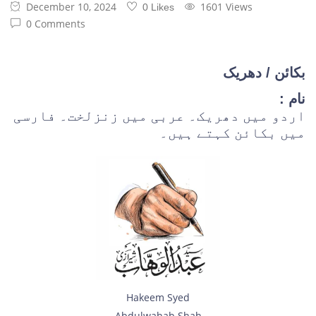
December 10, 2024
1601 Views
0 Likes
0 Comments
بکائن / دھریک
نام :
اردو میں دھریک۔ عربی میں زنزلخت۔ فارسی
میں بکائن کہتے ہیں۔
Hakeem Syed
Abdulwahab Shah