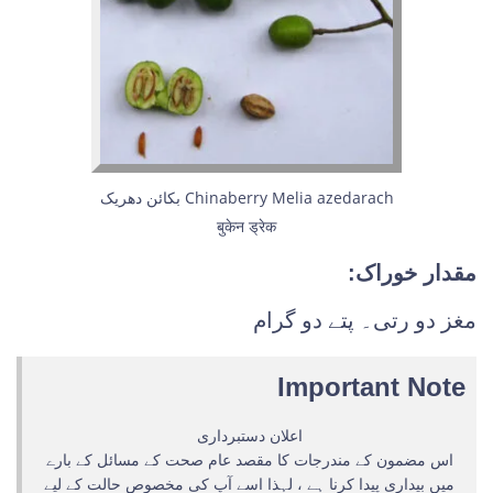
بکائن دھریک Chinaberry Melia azedarach
बुकेन ड्रेक
مقدار خوراک:
مغز دو رتی۔ پتے دو گرام
Important Note
اعلان دستبرداری
اس مضمون کے مندرجات کا مقصد عام صحت کے مسائل کے بارے
میں بیداری پیدا کرنا ہے ، لہذا اسے آپ کی مخصوص حالت کے لیے