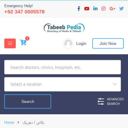
Emergency Help!
+92 347 0005578
0
Login
Join Now
ADVANCED
SEARCH
بکائن / دھریک
Home