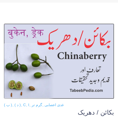
غدی اعصابی
گرم تر
I
C
( د )
( ب )
بکائن / دھریک