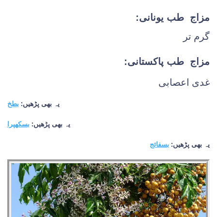
مزاج طب یونانی:
گرم تر
مزاج طب پاکستانی:
غدی اعصابی
یہ بھی پڑھیں:
بطخ
یہ بھی پڑھیں:
بسکھپرا
یہ بھی پڑھیں:
بسفائج