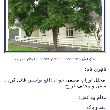
بکائن دھریک Chinaberry Melia azedarach बुकेन ड्रेक
تاثیری نام:
محلل
اورام،
مصفی
خون، دافع بواسیر،
قاتل کرم
،
منقی و
مجفف
قروح
مقام پیدائش:
ہند و پاک