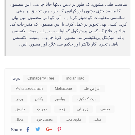
مناسب طبی مشورے کے طور پر نہیں دیکھا جانا چاہیے۔ اس مضمون
کا مقصد جڑی بوٹیوں اور کھانوں کے بارے میں تحقیق پر مبنی
سائنسی معلومات کو شیئر کرنا ہے۔ آپ کو اس مضمون میں بیان
کردہ کسی بھی تجویز پر عمل کرنے یا اس مضمون کے مندرجات کی
بنیاد پر علاج کے کسی پروٹوکول کو اپنانے سے پہلے ہمیشہ لائسنس
یافتہ میڈیکل پریکٹیشنر سے مشورہ کرنا چاہیے۔ ہمیشہ لائسنس
یافتہ، تجربہ کار ڈاکٹر اور حکیم سے علاج اور مشورہ لیں۔
Tags
Chinaberry Tree
indian lilac
امراض جلد
Meliaceae
Melia azedarach
پیٹ کے کیڑے
بواسیر
بکائن
برص
مجفف
زہریلی
زخم
دھریک
خارش
منقی
مقوی معدہ
مصفی خون
محلل
Share: